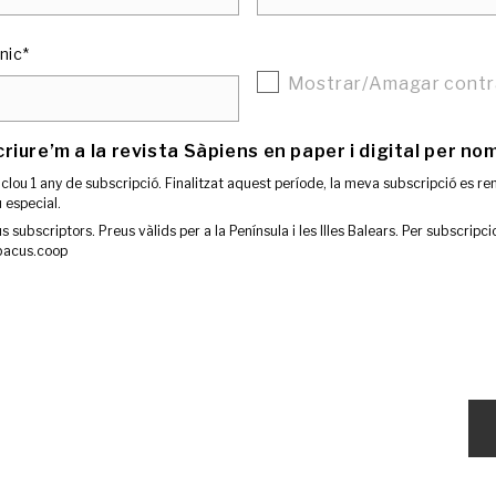
nic*
Mostrar/Amagar cont
criure’m a la revista Sàpiens en paper i digital per n
clou 1 any de subscripció. Finalitzat aquest període, la meva subscripció es 
 especial.
s subscriptors. Preus vàlids per a la Península i les Illes Balears. Per subscripc
bacus.coop