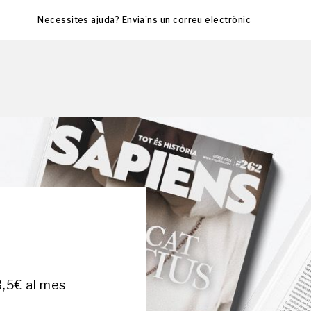
Necessites ajuda? Envia'ns un
correu electrònic
3,5€ al mes