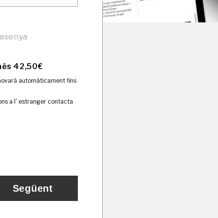
rasenya
omés 42,50€
renovarà automàticament fins
ions a l' estranger contacta